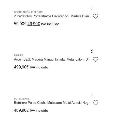
DECORACIÓN INTERIOR
2 Portafotos Portaretratos Decoración, Madera Blanco y Negro
El
El
59,90
€
49,90
€
IVA incluido
precio
precio
original
actual
era:
es:
59,90€.
49,90€.
BAÚLES
Arcón Baúl, Madera Mango Tallada, Metal Latón, Diseñó Envejecido
499,90
€
IVA incluido
BOTELLEROS
Botellero Pared Coche Motocarro Metal Acacia Negro, Vintage Retro
489,90
€
IVA incluido