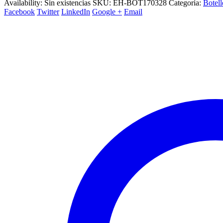
Availability:
Sin existencias
SKU:
EH-BOT170328
Categoría:
Botell
Facebook
Twitter
LinkedIn
Google +
Email