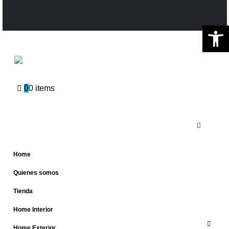
Ab
0
0 items
Home
Quienes somos
Tienda
Home Interior
Home Exterior