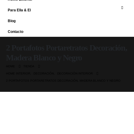
Para Ella & El
Blog
Contacto
2 Portafotos Portaretratos Decoración,
Madera Blanco y Negro
HOME
TIENDA
HOME INTERIOR
,
DECORACIÓN
,
DECORACIÓN INTERIOR
2 PORTAFOTOS PORTARETRATOS DECORACIÓN, MADERA BLANCO Y NEGRO