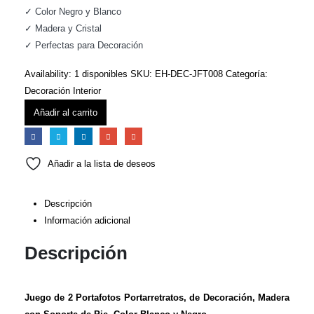
59,90€.
49,90€.
✓ Color Negro y Blanco
✓ Madera y Cristal
✓ Perfectas para Decoración
Availability:
1 disponibles
SKU:
EH-DEC-JFT008
Categoría:
Decoración Interior
Añadir al carrito
Añadir a la lista de deseos
Descripción
Información adicional
Descripción
Juego de 2 Portafotos Portarretratos, de Decoración, Madera