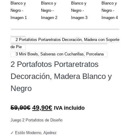
2 Portafotos Portaretratos Decoración, Madera con Soporte
de Pie
3 Mini Bowls, Salseras con Cucharillas, Porcelana
2 Portafotos Portaretratos
Decoración, Madera Blanco y
Negro
El
El
59,90
€
49,90
€
IVA incluido
precio
precio
Juego 2 Portafotos de Diseño
original
actual
era:
es:
✓ Estilo Moderno, Ajedrez