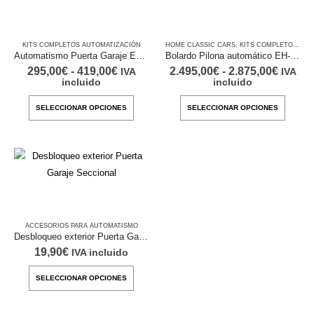
Las
Las
opciones
opcion
se
se
KITS COMPLETOS AUTOMATIZACIÓN
HOME CLASSIC CARS
,
KITS COMPLETOS AUTOMATIZACIÓN
Automatismo Puerta Garaje EH-ROS
Bolardo Pilona automático EH-BOL
pueden
pueden
Rango
Rango
295,00
€
-
419,00
€
2.495,00
€
-
2.875,00
€
IVA
IVA
elegir
elegir
de
de
incluido
incluido
en
en
precios:
precio
desde
desde
Este
Este
la
la
SELECCIONAR OPCIONES
SELECCIONAR OPCIONES
295,00€
2.495,
producto
produc
hasta
hasta
página
página
419,00€
2.875,
tiene
tiene
de
de
múltiples
múltipl
producto
produc
variantes.
variant
Las
Las
opciones
opcion
se
se
ACCESORIOS PARA AUTOMATISMO
Desbloqueo exterior Puerta Garaje Seccional
pueden
pueden
19,90
€
IVA incluido
elegir
elegir
en
en
Este
SELECCIONAR OPCIONES
la
la
producto
página
página
tiene