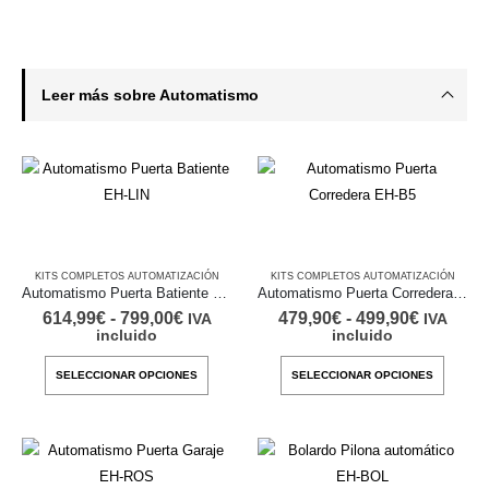
Leer más sobre Automatismo
KITS COMPLETOS AUTOMATIZACIÓN
KITS COMPLETOS AUTOMATIZACIÓN
Automatismo Puerta Batiente EH-LIN
Automatismo Puerta Corredera EH-B5
Rango
Rango
614,99
€
-
799,00
€
479,90
€
-
499,90
€
IVA
IVA
de
de
incluido
incluido
precios:
precios:
desde
desde
Este
Este
SELECCIONAR OPCIONES
SELECCIONAR OPCIONES
614,99€
479,90€
producto
produc
hasta
hasta
799,00€
499,90€
tiene
tiene
múltiples
múltipl
variantes.
variant