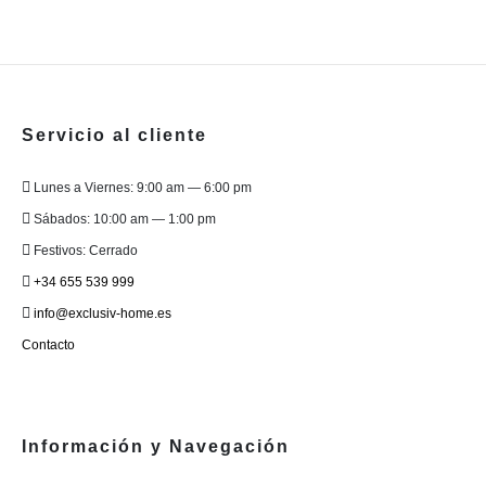
de
de
múltiples
producto
produc
variantes.
Las
opciones
se
Servicio al cliente
pueden
elegir
Lunes a Viernes: 9:00 am — 6:00 pm
en
Sábados: 10:00 am — 1:00 pm
la
página
Festivos: Cerrado
de
+34 655 539 999
producto
info@exclusiv-home.es
Contacto
Información y Navegación