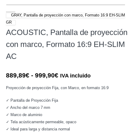
GRAY, Pantalla de proyección con marco, Formato 16:9 EH-SLIM
GR
ACOUSTIC, Pantalla de proyección
con marco, Formato 16:9 EH-SLIM
AC
Rango
889,89
€
-
999,90
€
IVA incluido
de
Proyección de proyección Fija, con Marco, en formato 16:9
precios:
desde
✓ Pantalla de Proyección Fija
889,89€
✓ Ancho del marco 7 mm
hasta
✓ Marco de aluminio
999,90€
✓ Tela acústicamente permeable, opaco
✓ Ideal para larga y distancia normal