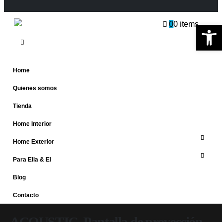
0
0 items
Ab
Home
Quienes somos
Tienda
Home Interior
Home Exterior
Para Ella & El
Blog
Contacto
ACOUSTIC, Pantalla de proyección