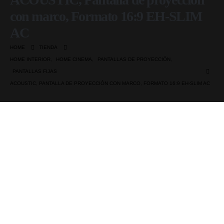
con marco, Formato 16:9 EH-SLIM
AC
HOME
TIENDA
HOME INTERIOR
,
HOME CINEMA
,
PANTALLAS DE PROYECCIÓN
,
PANTALLAS FIJAS
ACOUSTIC, PANTALLA DE PROYECCIÓN CON MARCO, FORMATO 16:9 EH-SLIM AC