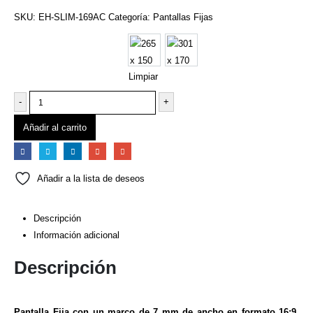
SKU:
EH-SLIM-169AC
Categoría:
Pantallas Fijas
Dimensiones
265 x 150
301 x 170
Limpiar
-
+
Añadir al carrito
Añadir a la lista de deseos
Descripción
Información adicional
Descripción
Pantalla Fija con un marco de 7 mm de ancho en formato 16:9,