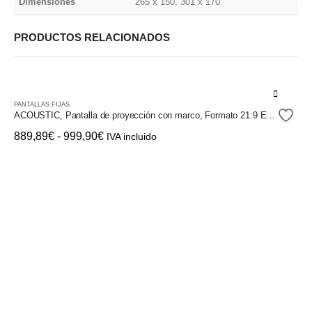
Dimensiones
265 x 150, 301 x 170
PRODUCTOS RELACIONADOS
Este
PANTALLAS FIJAS
producto
ACOUSTIC, Pantalla de proyección con marco, Formato 21:9 EH-SLIM AC
tiene
Rango
889,89
€
-
999,90
€
IVA incluido
múltiples
de
variantes.
precios:
Las
desde
opciones
889,89€
se
hasta
pueden
999,90€
elegir
en
la
página