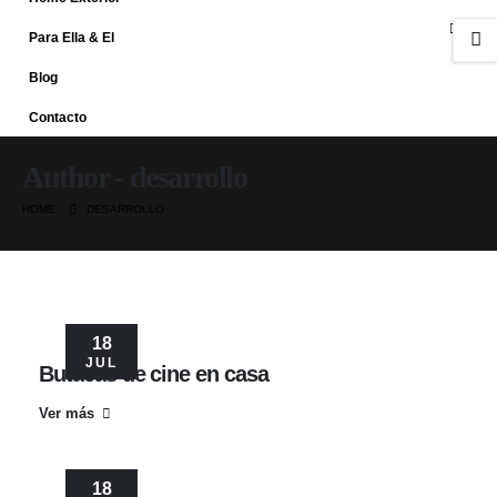
Para Ella & El
Blog
Contacto
Author - desarrollo
HOME
DESARROLLO
18
JUL
Butacas de cine en casa
Ver más
18