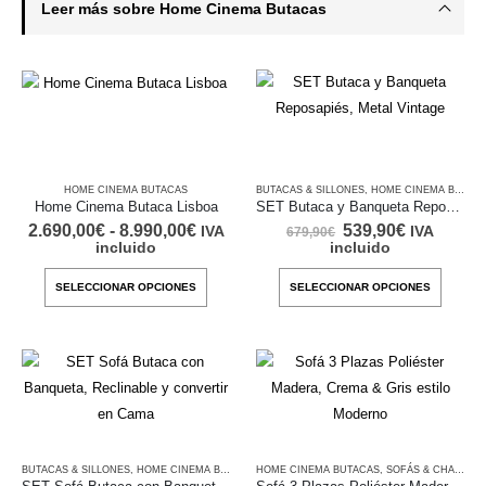
Leer más sobre Home Cinema Butacas
HOME CINEMA BUTACAS
BUTACAS & SILLONES
,
HOME CINEMA BUTACAS
Home Cinema Butaca Lisboa
SET Butaca y Banqueta Reposapiés, Metal Vintage
Rango
El
El
2.690,00
€
-
8.990,00
€
539,90
€
IVA
IVA
679,90
€
de
precio
precio
incluido
incluido
precios:
original
actual
desde
era:
es:
Este
Este
SELECCIONAR OPCIONES
SELECCIONAR OPCIONES
2.690,00€
679,90€.
539,90€.
producto
produc
hasta
8.990,00€
tiene
tiene
múltiples
múltipl
variantes.
variant
Las
Las
opciones
opcion
se
se
BUTACAS & SILLONES
,
HOME CINEMA BUTACAS
HOME CINEMA BUTACAS
,
SOFÁS & CHAISE LONGUE