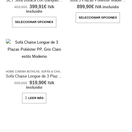
SET Sofá Butaca con Banqueta, Reclinable y convertir en Cama
Sofá 3 Plazas Poliéster Madera, Crema & Gris estilo Moderno
pueden
pueden
El
El
399,91
€
899,90
€
IVA
IVA incluido
459,90
€
elegir
elegir
precio
precio
incluido
en
en
original
actual
Este
SELECCIONAR OPCIONES
era:
es:
Este
la
la
SELECCIONAR OPCIONES
produc
459,90€.
399,91€.
producto
página
página
tiene
tiene
de
de
múltipl
múltiples
producto
produc
variant
variantes.
Las
Las
opcion
opciones
se
se
pueden
HOME CINEMA BUTACAS
,
SOFÁS & CHAISE LONGUE
Sofá Chaise Longue de 3 Plazas Poliéster PP, Gris Claro estilo Moderno
pueden
elegir
El
El
919,90
€
IVA
999,90
€
elegir
en
precio
precio
incluido
en
original
actual
la
era:
es:
la
LEER MÁS
999,90€.
919,90€.
página
página
de
de
produc
producto