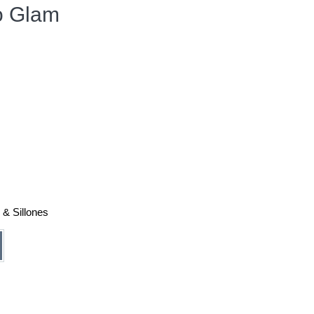
o Glam
 & Sillones
ro
ul