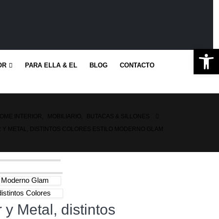
Ab
OR
PARA ELLA & EL
BLOG
CONTACTO
OME INTERIOR
,
MOBILIARIO
,
BUTACAS & SILLONES
R Y METAL, DISTINTOS COLORES ESTILO MODERNO GLAM
ilo Moderno Glam
distintos Colores
 y Metal, distintos