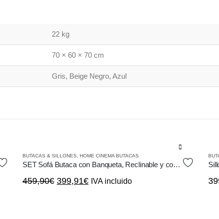
22 kg
70 × 60 × 70 cm
Gris, Beige Negro, Azul
Este
BUTACAS & SILLONES
,
HOME CINEMA BUTACAS
BUT
producto
SET Sofá Butaca con Banqueta, Reclinable y convertir en Cama
tiene
El
El
459,90
€
399,91
€
39
IVA incluido
múltiples
precio
precio
variantes.
original
actual
Las
era:
es: