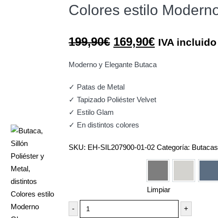
Colores estilo Modern
El
El
199,90
€
169,90
€
IVA incluido
precio
precio
original
actual
Moderno y Elegante Butaca
era:
es:
✓ Patas de Metal
199,90€.
169,90€.
✓ Tapizado Poliéster Velvet
✓ Estilo Glam
✓ En distintos colores
SKU:
EH-SIL207900-01-02
Categoría:
Butacas
Colores
Gris
Beige Neg
Az
Limpiar
-
+