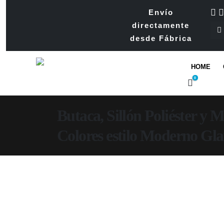
Envío
directamente
desde Fábrica
HOME
0
Butaca, Sillón Poliéster y Me
Colores estilo Moderno Gl