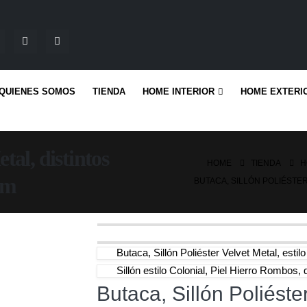
QUIENES SOMOS
TIENDA
HOME INTERIOR
HOME EXTERI
tal, distintos
HOME
TIENDA
H
am
BUTACA, SILLÓN POLIÉSTE
Butaca, Sillón Poliéster Velvet Metal, est
Sillón estilo Colonial, Piel Hierro Rombos, 
Butaca, Sillón Poliéster