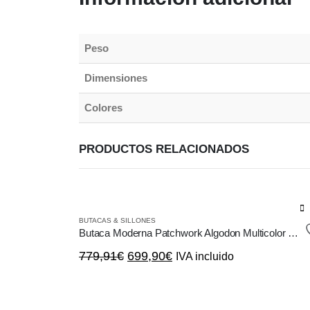
Peso
Dimensiones
Colores
PRODUCTOS RELACIONADOS
BUTACAS & SILLONES
Butaca Moderna Patchwork Algodon Multicolor Vintage Clasica
El
El
779,91
€
699,90
€
IVA incluido
precio
precio
original
actual
era:
es: