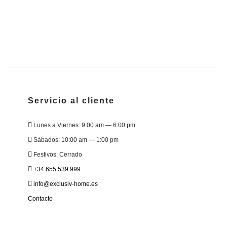
mú
va
L
o
s
p
el
e
Servicio al cliente
la
p
Lunes a Viernes: 9:00 am — 6:00 pm
d
p
Sábados: 10:00 am — 1:00 pm
Festivos: Cerrado
+34 655 539 999
info@exclusiv-home.es
Contacto