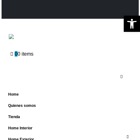
Ab
0
0 items
Home
Quienes somos
Tienda
Home Interior
Home Exterior