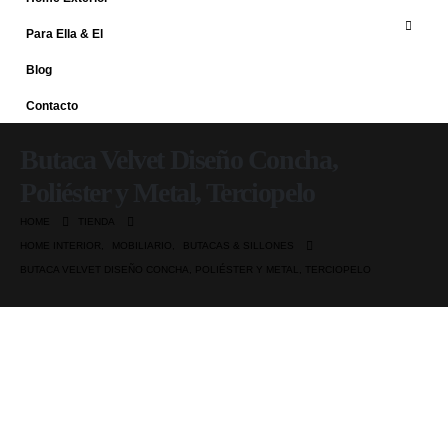
Para Ella & El
Blog
Contacto
Butaca Velvet Diseño Concha,
Poliéster y Metal, Terciopelo
HOME
TIENDA
HOME INTERIOR
,
MOBILIARIO
,
BUTACAS & SILLONES
BUTACA VELVET DISEÑO CONCHA, POLIÉSTER Y METAL, TERCIOPELO