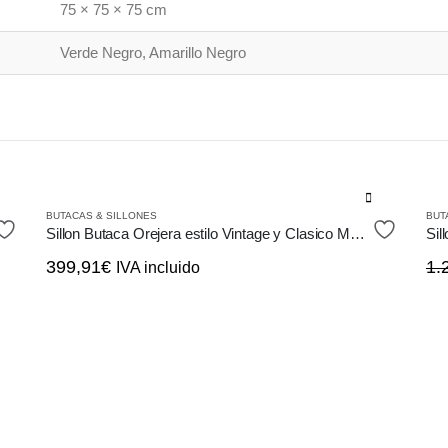
75 × 75 × 75 cm
Verde Negro, Amarillo Negro
BUTACAS & SILLONES
BUT
Sillon Butaca Orejera estilo Vintage y Clasico Moderno Colorido
399,91
€
1.
IVA incluido