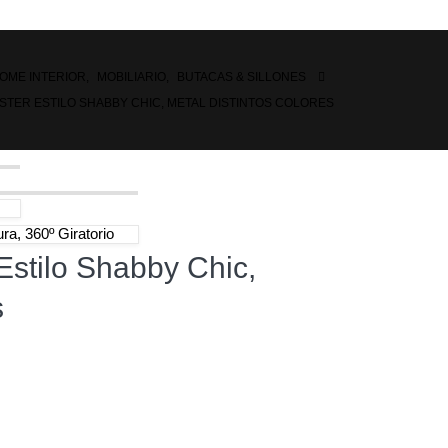
OME INTERIOR
,
MOBILIARIO
,
BUTACAS & SILLONES
STER ESTILO SHABBY CHIC, METAL DISTINTOS COLORES
ura, 360º Giratorio
 Estilo Shabby Chic,
s