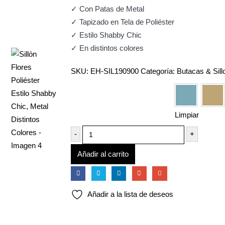
era:
es:
✓ Con Patas de Metal
459,90€.
399,91€.
✓ Tapizado en Tela de Poliéster
✓ Estilo Shabby Chic
✓ En distintos colores
SKU:
EH-SIL190900
Categoría:
Butacas & Sill
Colores
Verde Negr
Ama
Limpiar
-
+
Añadir al carrito
Añadir a la lista de deseos