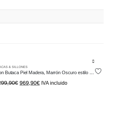
ACAS & SILLONES
Sillon Butaca Piel Madera, Marrón Oscuro estilo Vintage Chester Capitoné
El
El
299,90
€
969,90
€
IVA incluido
precio
precio
original
actual
era:
es:
1.299,90€.
969,90€.