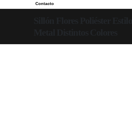
Contacto
Sillón Flores Poliéster Esti
Metal Distintos Colores