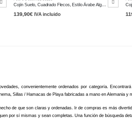
producto
ele
Cojín Suelo, Cuadrado Flecos, Estilo Árabe Algodón, Reposapiés
tiene
en
139,90
€
11
IVA incluido
múltiples
la
variantes.
pág
Las
de
opciones
pro
se
pueden
elegir
en
la
 novedades, convenientemente ordenados por categoría. Encontrar
página
nema, Sillas / Hamacas de Playa fabricadas a mano en Alemania y
de
producto
hecho de que son claras y ordenadas. Ir de compras es más divertid
quen por sí mismas y sean completas. Una función de búsqueda deta