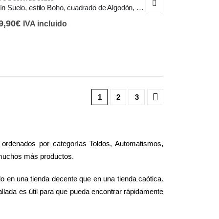
gir
Cojín Suelo, estilo Boho, cuadrado de Algodón, con Flecos y Rayas
9,90
€
IVA incluido
ina
ducto
1
2
3
á ordenados por categorías Toldos, Automatismos,
 muchos más productos.
o en una tienda decente que en una tienda caótica.
llada es útil para que pueda encontrar rápidamente