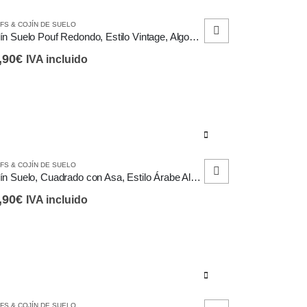
FS & COJÍN DE SUELO
Cojín Suelo Pouf Redondo, Estilo Vintage, Algodón, Reposapiés
,90
€
IVA incluido
e
FS & COJÍN DE SUELO
ducto
Cojín Suelo, Cuadrado con Asa, Estilo Árabe Algodón, Reposapiés
ne
,90
€
IVA incluido
tiples
iantes.
s
iones
eden
FS & COJÍN DE SUELO