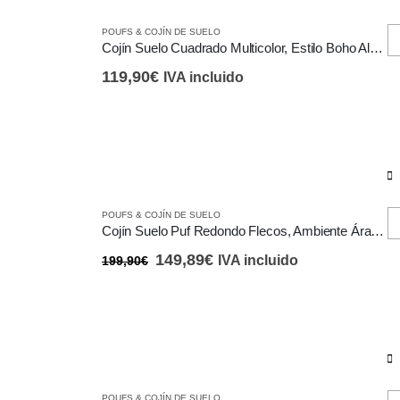
POUFS & COJÍN DE SUELO
Cojín Suelo Cuadrado Multicolor, Estilo Boho Algodón, Reposapiés
119,90
€
IVA incluido
POUFS & COJÍN DE SUELO
Cojín Suelo Puf Redondo Flecos, Ambiente Árabe Algodón, Reposapiés
El
El
149,89
€
IVA incluido
199,90
€
precio
precio
original
actual
era:
es:
199,90€.
149,89€.
POUFS & COJÍN DE SUELO