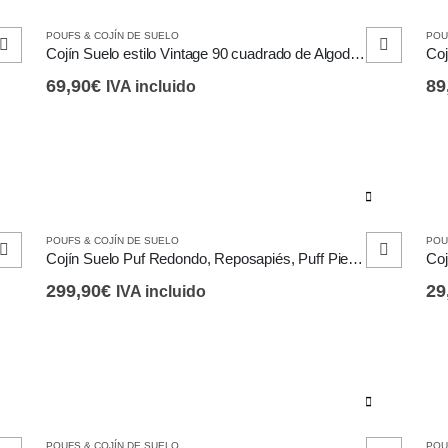
POUFS & COJÍN DE SUELO
POU
Cojín Suelo estilo Vintage 90 cuadrado de Algodón, Reposapiés
69,90
€
89
IVA incluido
Est
POUFS & COJÍN DE SUELO
POU
pro
Cojín Suelo Puf Redondo, Reposapiés, Puff Piel Color Camel
tie
299,90
€
29
IVA incluido
múl
var
La
opc
se
Este
pu
POUFS & COJÍN DE SUELO
POU