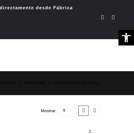
directamente desde Fábrica
Ab
INTERIOR
MOBILIARIO
POUFS & COJÍN DE SUELO
Mostrar: