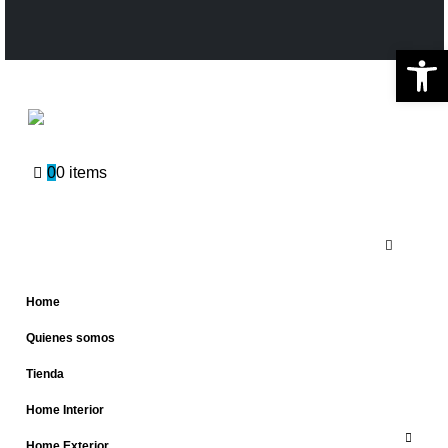
Ab
0
0 items
Home
Quienes somos
Tienda
Home Interior
Home Exterior