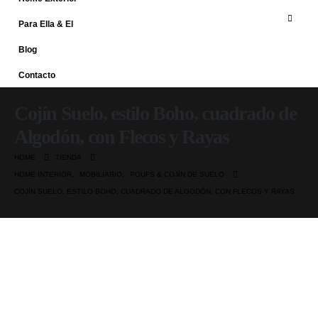
Para Ella & El
Blog
Contacto
Cojín Suelo, estilo Boho, cuadrado de
Algodón, con Flecos y Rayas
HOME
TIENDA
HOME INTERIOR
,
MOBILIARIO
,
POUFS & COJÍN DE SUELO
COJÍN SUELO, ESTILO BOHO, CUADRADO DE ALGODÓN, CON FLECOS Y RAYAS