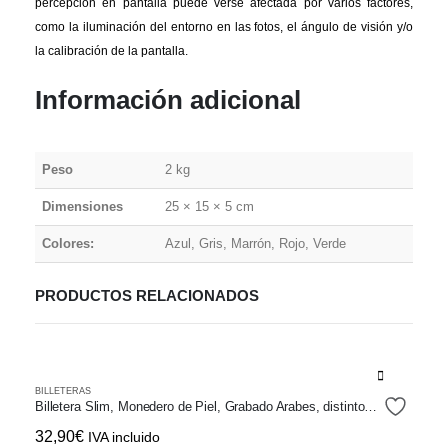
percepción en pantalla puede verse afectada por varios factores,
como la iluminación del entorno en las fotos, el ángulo de visión y/o
la calibración de la pantalla.
Información adicional
Peso
2 kg
Dimensiones
25 × 15 × 5 cm
Colores:
Azul, Gris, Marrón, Rojo, Verde
PRODUCTOS RELACIONADOS
Este
BILLETERAS
producto
Billetera Slim, Monedero de Piel, Grabado Arabes, distintos colores
tiene
32,90
€
IVA incluido