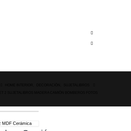
HOME INTERIOR
,
DECORACIÓN
,
SUJETALIBROS
ET 2 SUJETALIBROS MADERA CAMIÓN BOMBEROS FOTOS
rez MDF Cerámica