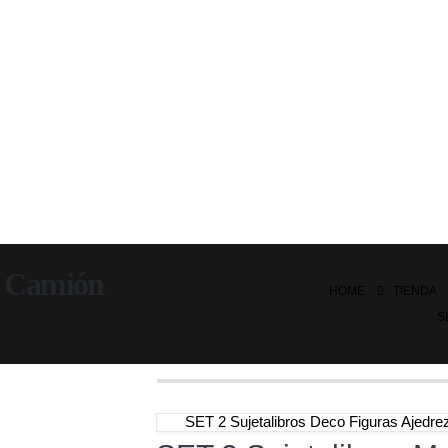
a Camión
HOME
TIENDA
S
SET 2 Sujetalibros Deco Figuras Ajed