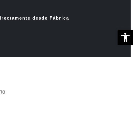
irectamente desde Fábrica
Ab
CTO