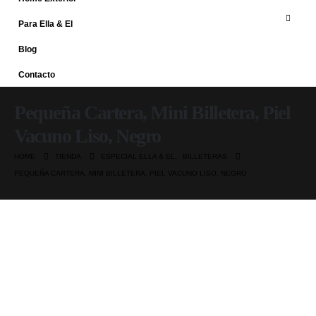
Para Ella & El
Blog
Contacto
Pequeña Cartera, Mini Billetera, Piel
Vacuno Liso, Negro
HOME
TIENDA
ESPECIAL ELLA & EL
,
BILLETERAS
PEQUEÑA CARTERA, MINI BILLETERA, PIEL VACUNO LISO, NEGRO