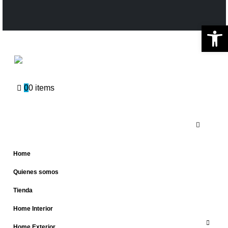
Ab
0
0 items
Home
Quienes somos
Tienda
Home Interior
Home Exterior