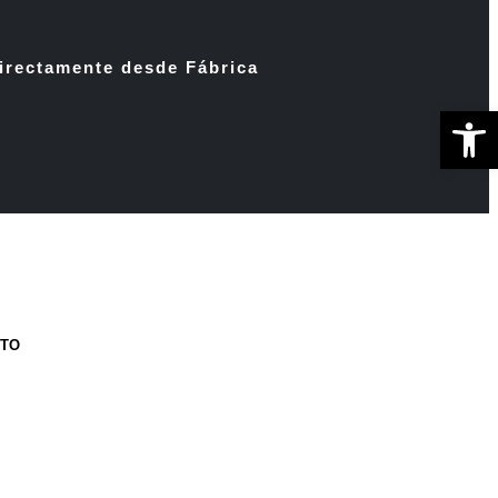
irectamente desde Fábrica
Ab
CTO