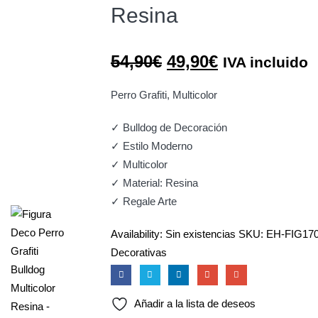
Resina
El
El
54,90
€
49,90
€
IVA incluido
precio
precio
original
actual
Perro Grafiti, Multicolor
era:
es:
✓ Bulldog de Decoración
54,90€.
49,90€.
✓ Estilo Moderno
✓ Multicolor
✓ Material: Resina
✓ Regale Arte
Availability:
Sin existencias
SKU:
EH-FIG17
Decorativas
Añadir a la lista de deseos