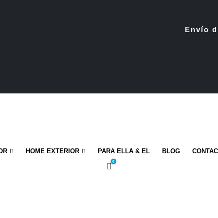
Envío d
OR
HOME EXTERIOR
PARA ELLA & EL
BLOG
CONTA
0