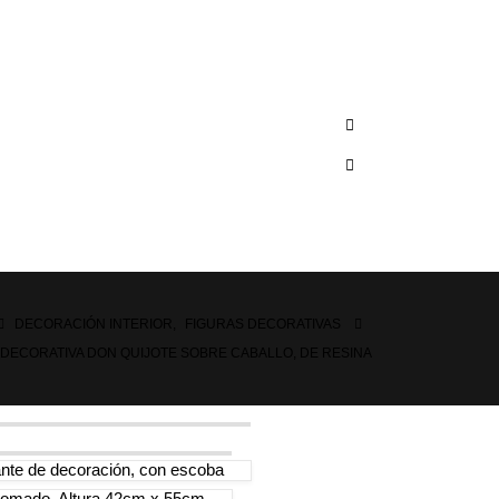
DECORACIÓN INTERIOR
,
FIGURAS DECORATIVAS
 DECORATIVA DON QUIJOTE SOBRE CABALLO, DE RESINA
ante de decoración, con escoba
romado, Altura 42cm x 55cm