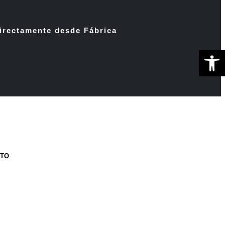
irectamente desde Fábrica
Ab
CTO