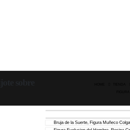
jote sobre
HOME
TIENDA
FIGURA
Bruja de la Suerte, Figura Muñeco Colg
Figura Evolucion del Hombre, Resina C