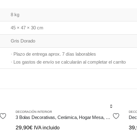
8 kg
45 × 47 × 30 cm
Gris Dorado
· Plazo de entrega aprox. 7 días laborables
· Los gastos de envío se calcularán al completar el carrito
Este
DECORACIÓN INTERIOR
DECO
producto
3 Bolas Decorativas, Cerámica, Hogar Mesa, Color Blanco Marrón
tiene
29,90
€
39,
IVA incluido
múltiples