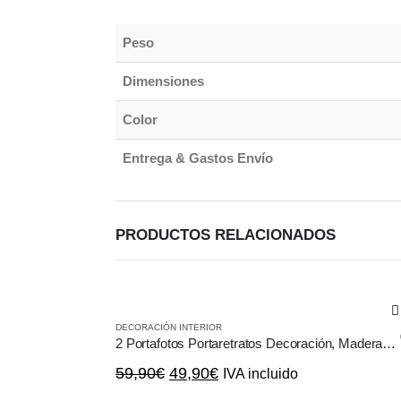
Peso
Dimensiones
Color
Entrega & Gastos Envío
PRODUCTOS RELACIONADOS
DECORACIÓN INTERIOR
2 Portafotos Portaretratos Decoración, Madera Blanco y Negro
El
El
59,90
€
49,90
€
IVA incluido
precio
precio