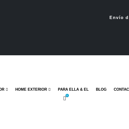
Envío d
OR
HOME EXTERIOR
PARA ELLA & EL
BLOG
CONTA
0