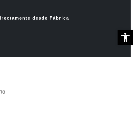
irectamente desde Fábrica
Ab
CTO