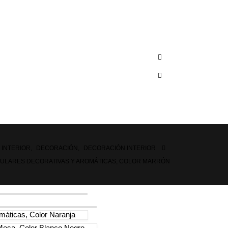
 INTERIOR
,
DECORACIÓN
,
DECORACIÓN INTERIOR
ULARES DECORATIVAS Y AROMÁTICAS, COLOR MARRÓN
máticas, Color Naranja
Mesa, Color Blanco Negro