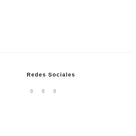
249,90
€
IVA i
Redes Sociales