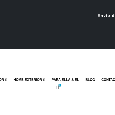
Envío d
OR
HOME EXTERIOR
PARA ELLA & EL
BLOG
CONTA
0