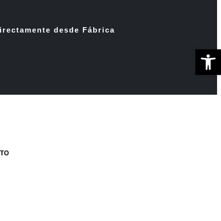
irectamente desde Fábrica
Ab
CTO