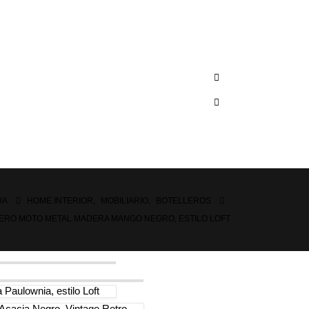
DA
HOME INTERIOR
,
MOBILIARIO
,
BOTELLEROS
ERO MOTO METAL MADERA MANGO NEGRO, ESTILO LOFT
 Paulownia, estilo Loft
Acacia Negro, Vintage Retro