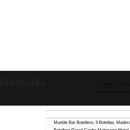
Metal Madera
HOME
TIEN
EXCLUSIVO BOTELL
Mueble Bar Botellero, 9 Botellas, Madera
Botellero Pared Coche Motocarro Metal 