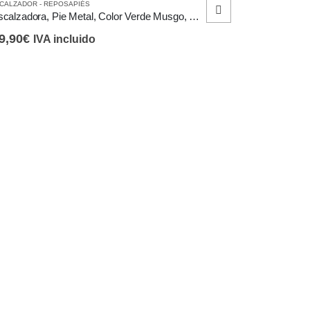
CALZADOR - REPOSAPIÉS
Descalzadora, Pie Metal, Color Verde Musgo, Diseño Vintage Retro
9,90
€
IVA incluido