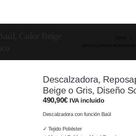
Baúl, Color Beige
HOME
ico
DESCALZADORA, REPOSAPIÉS,
Descalzadora, Reposap
Beige o Gris, Diseño S
490,90
€
IVA incluido
Descalzadora con función Baúl
✓ Tejido Poliéster