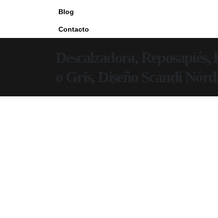
Blog
Contacto
Descalzadora, Reposapiés, 
o Gris, Diseño Scandi Nórd