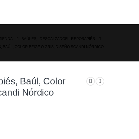
TIENDA
BAÚLES
,
DESCALZADOR - REPOSAPIÉS
 BAÚL, COLOR BEIGE O GRIS, DISEÑO SCANDI NÓRDICO
iés, Baúl, Color
candi Nórdico