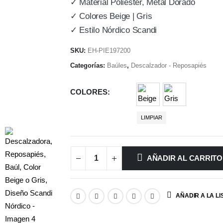
✓ Material Poliéster, Metal Dorado
✓ Colores Beige | Gris
✓ Estilo Nórdico Scandi
SKU:
EH-PIE197200
Categorías:
Baúles
,
Descalzador - Reposapiés
COLORES
Beige
Gris
LIMPIAR
AÑADIR AL CARRITO
AÑADIR A LA L