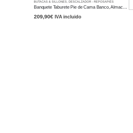
BUTACAS & SILLONES
,
DESCALZADOR - REPOSAPIÉS
producto
Banquete Taburete Pie de Cama Banco, Almacenamiento, Marrón y Gris
tiene
209,90
€
IVA incluido
múltiples
variantes.
Las
opciones
se
pueden
elegir
en
la
página
de
producto