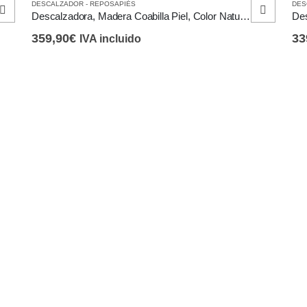
DESCALZADOR - REPOSAPIÉS
DES
Descalzadora, Madera Coabilla Piel, Color Natural Marrón, Diseño Vintage Retro
359,90
€
33
IVA incluido