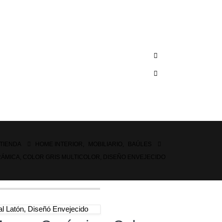
TIENDA
HOME INTERIOR
,
MOBILIARIO
,
BAÚLES
ÁMICA, COLOR GRIS MULTICOLOR, DISEÑO ENVEJECIDO
l Latón, Diseñó Envejecido