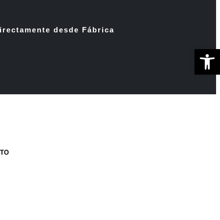
irectamente desde Fábrica
Ab
CTO