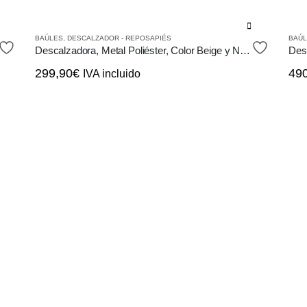
Est
BAÚLES
,
DESCALZADOR - REPOSAPIÉS
BAÚ
pro
Descalzadora, Metal Poliéster, Color Beige y Negro, Diseño Vintage Retro
tien
299,90
€
49
IVA incluido
múlt
vari
Las
opc
se
pue
eleg
en
la
pág
de
pro