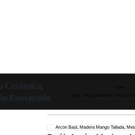
o Cerámica,
HOME
eño Envejecido
BAÚL, ARCÓN MADERA MANGO CER
Arcón Baúl, Madera Mango Tallada, Meta