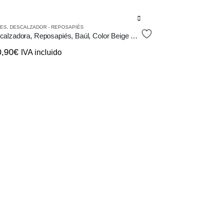
e
LES
,
DESCALZADOR - REPOSAPIÉS
ducto
Descalzadora, Reposapiés, Baúl, Color Beige o Gris, Diseño Scandi Nórdico
e
0,90
€
IVA incluido
iples
antes.
iones
den
ir
ina
ducto