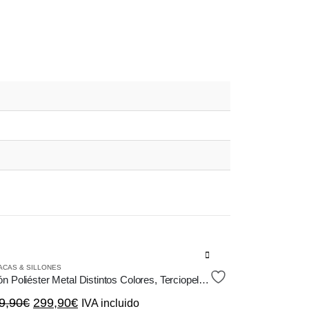
e
ACAS & SILLONES
ducto
Sillón Poliéster Metal Distintos Colores, Terciopelo, Scandi
ne
El
El
9,90
€
299,90
€
IVA incluido