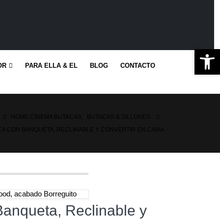
Ab
OR
PARA ELLA & EL
BLOG
CONTACTO
HOME CINEMA BUTACAS
,
BUTACAS & SILLONES
CA CON BANQUETA, RECLINABLE Y CONVERTIR EN CAMA
od, acabado Borreguito
anqueta, Reclinable y