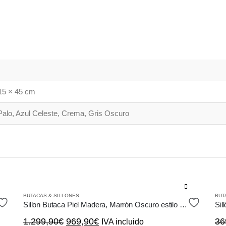
15 × 45 cm
alo, Azul Celeste, Crema, Gris Oscuro
Est
BUTACAS & SILLONES
BUT
pro
Sillon Butaca Piel Madera, Marrón Oscuro estilo Vintage Chester Capitoné
tie
El
El
1.299,90
€
969,90
€
36
IVA incluido