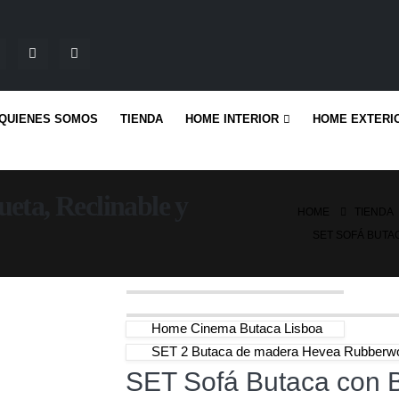
QUIENES SOMOS
TIENDA
HOME INTERIOR
HOME EXTERI
eta, Reclinable y
HOME
TIENDA
SET SOFÁ BUTA
Home Cinema Butaca Lisboa
SET 2 Butaca de madera Hevea Rubberwo
SET Sofá Butaca con B