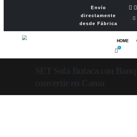
Envío
directamente
desde Fábrica
HOME
0
SET Sofá Butaca con Banqu
convertir en Cama