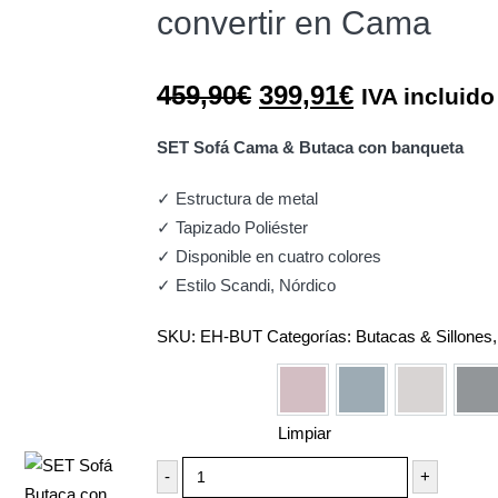
convertir en Cama
El
El
459,90
€
399,91
€
IVA incluido
precio
precio
original
actual
SET Sofá Cama & Butaca con banqueta
era:
es:
✓ Estructura de metal
459,90€.
399,91€.
✓ Tapizado Poliéster
✓ Disponible en cuatro colores
✓ Estilo Scandi, Nórdico
SKU:
EH-BUT
Categorías:
Butacas & Sillones
Color
Rosa Palo
Azul Celeste
Crema
Gr
Limpiar
-
+