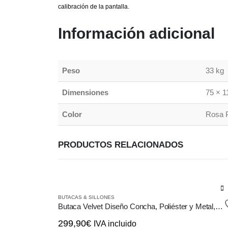
calibración de la pantalla.
Información adicional
Peso
33 kg
Dimensiones
75 × 1
Color
Rosa P
PRODUCTOS RELACIONADOS
Este
BUTACAS & SILLONES
producto
Butaca Velvet Diseño Concha, Poliéster y Metal, Terciopelo
tiene
299,90
€
IVA incluido