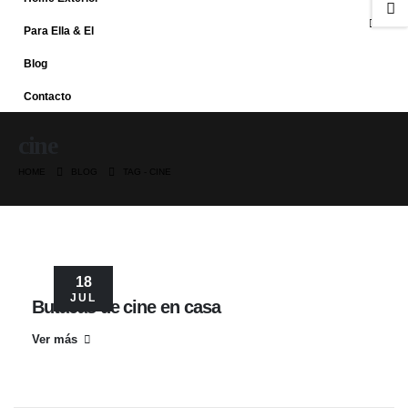
Para Ella & El
Blog
Contacto
cine
HOME
BLOG
TAG -
CINE
18
JUL
Butacas de cine en casa
Ver más