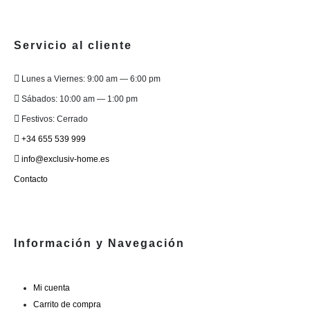
Las
Las
opciones
opcion
se
se
Servicio al cliente
pueden
pueden
elegir
elegir
Lunes a Viernes: 9:00 am — 6:00 pm
en
en
Sábados: 10:00 am — 1:00 pm
la
la
página
página
Festivos: Cerrado
de
de
+34 655 539 999
producto
produc
info@exclusiv-home.es
Contacto
Información y Navegación
Mi cuenta
Carrito de compra