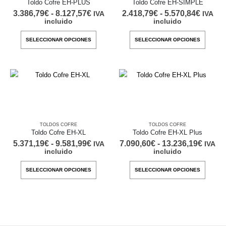
Toldo Cofre EH-PLUS
Toldo Cofre EH-SIMPLE
Rango
Rango
3.386,79
€
-
8.127,57
€
2.418,79
€
-
5.570,84
€
IVA
IVA
de
de
incluido
incluido
precios:
precio
desde
desde
Este
Este
SELECCIONAR OPCIONES
SELECCIONAR OPCIONES
3.386,79€
2.418,
producto
produc
hasta
hasta
8.127,57€
5.570,
tiene
tiene
múltiples
múltipl
variantes.
variant
Las
Las
opciones
opcion
se
se
TOLDOS COFRE
TOLDOS COFRE
Toldo Cofre EH-XL
Toldo Cofre EH-XL Plus
pueden
pueden
Rango
Rang
5.371,19
€
-
9.581,99
€
7.090,60
€
-
13.236,19
€
IVA
IVA
elegir
elegir
de
de
incluido
incluido
en
en
precios:
precio
desde
desde
Este
Este
la
la
SELECCIONAR OPCIONES
SELECCIONAR OPCIONES
5.371,19€
7.090,
producto
produc
hasta
hasta
página
página
9.581,99€
13.236
tiene
tiene
de
de
múltiples
múltipl
producto
produc
variantes.
variant