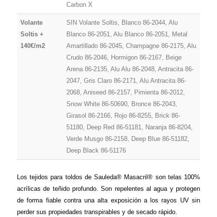
Carbon X
Volante
SIN Volante Soltis, Blanco 86-2044, Alu
Soltis +
Blanco 86-2051, Alu Blanco 86-2051, Metal
140€/m2
Amartillado 86-2045, Champagne 86-2175, Alu
Crudo 86-2046, Hormigon 86-2167, Beige
Arena 86-2135, Alu Alu 86-2048, Antracita 86-
2047, Gris Claro 86-2171, Alu Antracita 86-
2068, Aniseed 86-2157, Pimienta 86-2012,
Snow White 86-50690, Bronce 86-2043,
Girasol 86-2166, Rojo 86-8255, Brick 86-
51180, Deep Red 86-51181, Naranja 86-8204,
Verde Musgo 86-2158, Deep Blue 86-51182,
Deep Black 86-51176
Los tejidos para toldos de Sauleda® Masacril® son telas 100%
acrílicas de teñido profundo. Son repelentes al agua y protegen
de forma fiable contra una alta exposición a los rayos UV sin
perder sus propiedades transpirables y de secado rápido.