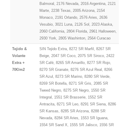
Balmoral, 2176 Nevada, 2016 Argentina, 2121
Marte, 2238 Texas, 2005 Arizona, 2154
Monaco, 2191 Orlando, 2576 Aries, 2636
Vesubio, 3021 Luna, 2126 Sol, 2023 Alaska,
2060 California, 2804 Florida, 2961 Halloween,
2930 York, 2805 Washinton, 2564 Curacao
Tejido &
SIN Tejido Extra, 8272 SR Marfil, 8267 SR
Volante
Beige, 2047 SR Coco, 2075 SR Siroco, 2422
Extra +
SR Café, 8265 SR Amarillo, 8277 SR Rojo,
70€/m2
8270 SR Granate, 8276 SR Azul Real, 8266
SR Azul, 8273 SR Marino, 8280 SR Verde,
8269 SR Botella, 8271 SR Gris, 2085 SR
Tweed Negro, 8275 SR Negro, 1550 SR
Integral, 1551 SR Brasserie, 1552 SR
Antracita, 8271 SR Leo, 8291 SR Siena, 8286
SR Kansas, 8285 SR Arizona, 8288 SR
Nevada, 8284 SR Aries, 1553 SR Iguana,
1554 SR Sand X, 1555 SR Jalisco, 1556 SR