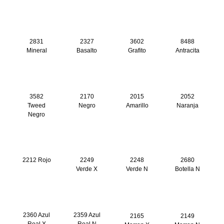
2831
2327
3602
8488
Mineral
Basalto
Grafito
Antracita
3582
2170
2015
2052
Tweed
Negro
Amarillo
Naranja
Negro
2212 Rojo
2249
2248
2680
Verde X
Verde N
Botella N
2360 Azul
2359 Azul
2165
2149