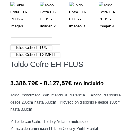
Toldo Cofre EH-UNI
Toldo Cofre EH-SIMPLE
Toldo Cofre EH-PLUS
Rango
3.386,79
€
-
8.127,57
€
IVA incluido
de
Toldo motorizado con mando a distancia · Ancho disponible
precios:
desde 203cm hasta 600cm · Proyección disponible desde 150cm
desde
hasta 300cm
3.386,79€
hasta
✓ Toldo con Cofre, Toldo y Volante motorizado
8.127,57€
✓ Incluido iluminación LED en Cofre y Perfil Frontal