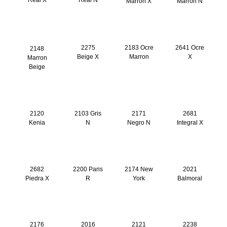
Real X
Real N
Marron X
Marron N
2148
2275
2183 Ocre
2641 Ocre
Marron
Beige X
Marron
X
Beige
2120
2103 Gris
2171
2681
Kenia
N
Negro N
Integral X
2682
2200 Paris
2174 New
2021
Piedra X
R
York
Balmoral
2176
2016
2121
2238