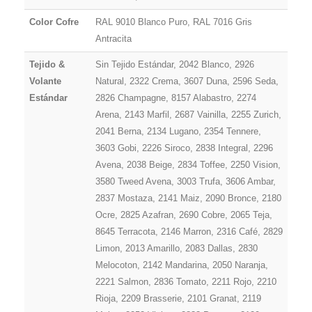
Color Cofre
RAL 9010 Blanco Puro, RAL 7016 Gris
Antracita
Tejido &
Sin Tejido Estándar, 2042 Blanco, 2926
Volante
Natural, 2322 Crema, 3607 Duna, 2596 Seda,
Estándar
2826 Champagne, 8157 Alabastro, 2274
Arena, 2143 Marfil, 2687 Vainilla, 2255 Zurich,
2041 Berna, 2134 Lugano, 2354 Tennere,
3603 Gobi, 2226 Siroco, 2838 Integral, 2296
Avena, 2038 Beige, 2834 Toffee, 2250 Vision,
3580 Tweed Avena, 3003 Trufa, 3606 Ambar,
2837 Mostaza, 2141 Maiz, 2090 Bronce, 2180
Ocre, 2825 Azafran, 2690 Cobre, 2065 Teja,
8645 Terracota, 2146 Marron, 2316 Café, 2829
Limon, 2013 Amarillo, 2083 Dallas, 2830
Melocoton, 2142 Mandarina, 2050 Naranja,
2221 Salmon, 2836 Tomato, 2211 Rojo, 2210
Rioja, 2209 Brasserie, 2101 Granat, 2119