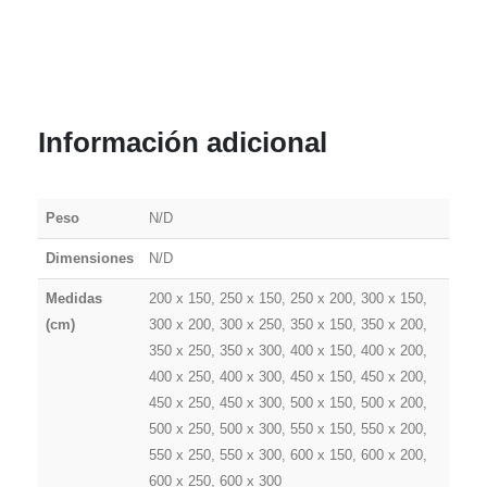
de un Toldo
Motor Tubular. A continuación, se realiza la
programación en la central. Se programa el mando a
distancia y la iluminación, los LEDs en el Toldo.
Finalmente, se empaqueta el toldo en un embalaje
seguro y se envía mediante un transportista. La
Información adicional
entrega se realiza hasta la acera. El Toldo se
entrega listo para su instalación. En ocasiones,
después de la instalación, es necesario realizar
algunos ajustes finales.
Peso
N/D
Dimensiones
N/D
Con el Toldo se envía:
Medidas
200 x 150, 250 x 150, 250 x 200, 300 x 150,
1 x Toldo
(cm)
300 x 200, 300 x 250, 350 x 150, 350 x 200,
2 x Soportes de instalación, para montaje en
350 x 250, 350 x 300, 400 x 150, 400 x 200,
pared
400 x 250, 400 x 300, 450 x 150, 450 x 200,
1 x Mando a distancia de 5-Canal
450 x 250, 450 x 300, 500 x 150, 500 x 200,
Manivela de Emergencia
500 x 250, 500 x 300, 550 x 150, 550 x 200,
550 x 250, 550 x 300, 600 x 150, 600 x 200,
600 x 250, 600 x 300
Toldo EH-PLUS