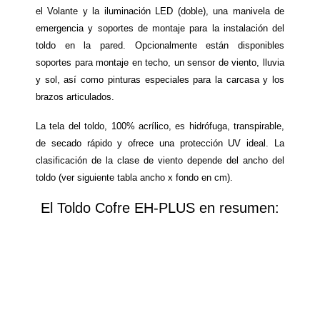
el Volante y la iluminación LED (doble), una manivela de
Carcasa es de aluminio
emergencia y soportes de montaje para la instalación del
toldo en la pared. Opcionalmente están disponibles
de alta calidad
soportes para montaje en techo, un sensor de viento, lluvia
y sol, así como pinturas especiales para la carcasa y los
brazos articulados.
El Cofre de aluminio
completamente cerrado, convence por su tamaño
La tela del toldo, 100% acrílico, es hidrófuga, transpirable,
compacto, ofrece una protección óptima para el
de secado rápido y ofrece una protección UV ideal. La
tejido y los brazos articulados. Es un toldo elegante,
clasificación de la clase de viento depende del ancho del
moderno y está equipado con dos motores, dos
toldo (ver siguiente tabla ancho x fondo en cm).
centrales electrónica, dos LED y un mando a
distancia de 5-canales. Ideal para espacios
El Toldo Cofre EH-PLUS en resumen:
comerciales, terrazas, varandas, entre otros. La
carcasa de aluminio tiene un recubrimiento de polvo
y viene de fábrica en color RAL 9010 Blanco Puro o
¡El Color de su toldo en
RAL 7016 Gris Antracita.
RAL 7016 gris antracita,
Instalacion en Pared o Techo
La instalación en pared es mediante