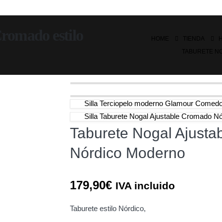
Cromado estilo
HOME
TIENDA
TABURETE N
Silla Terciopelo moderno Glamour Comedo
Silla Taburete Nogal Ajustable Cromado 
Taburete Nogal Ajusta
Nórdico Moderno
179,90
€
IVA incluido
Taburete estilo Nórdico,