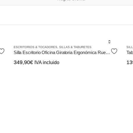
Este
ESCRITORIOS & TOCADORES
,
SILLAS & TABURETES
SIL
producto
Silla Escritorio Oficina Giratoria Ergonómica Ruedas, en PU Metal
tiene
349,90
€
13
IVA incluido
múltiples
variantes.
Las
opciones
se
pueden
elegir
en
la