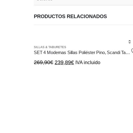
PRODUCTOS RELACIONADOS
SILLAS & TABURETES
SET 4 Modernas Sillas Poliéster Pino, Scandi Tapizado Patchwork
El
El
269,90
€
239,89
€
IVA incluido
precio
precio
original
actual
era:
es:
269,90€.
239,89€.