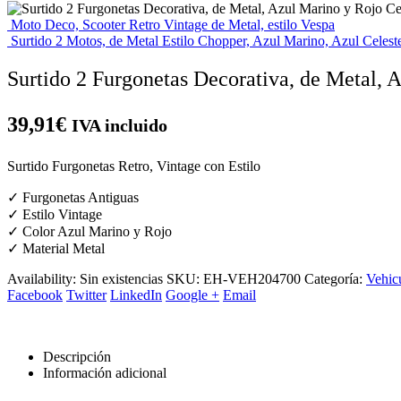
Moto Deco, Scooter Retro Vintage de Metal, estilo Vespa
Surtido 2 Motos, de Metal Estilo Chopper, Azul Marino, Azul Celest
Surtido 2 Furgonetas Decorativa, de Metal, 
39,91
€
IVA incluido
Surtido Furgonetas Retro, Vintage con Estilo
✓ Furgonetas Antiguas
✓ Estilo Vintage
✓ Color Azul Marino y Rojo
✓ Material Metal
Availability:
Sin existencias
SKU:
EH-VEH204700
Categoría:
Vehic
Facebook
Twitter
LinkedIn
Google +
Email
Descripción
Información adicional