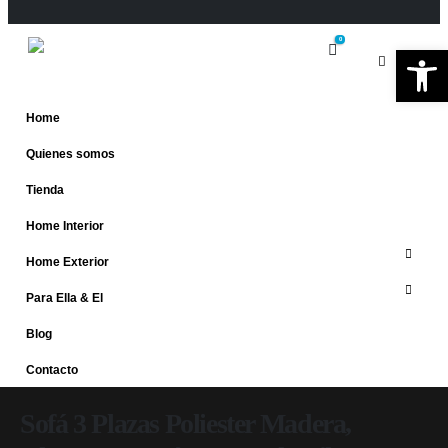
0
Ab
Home
Quienes somos
Tienda
Home Interior
Home Exterior
Para Ella & El
Blog
Contacto
Sofá 3 Plazas Poliester Madera,