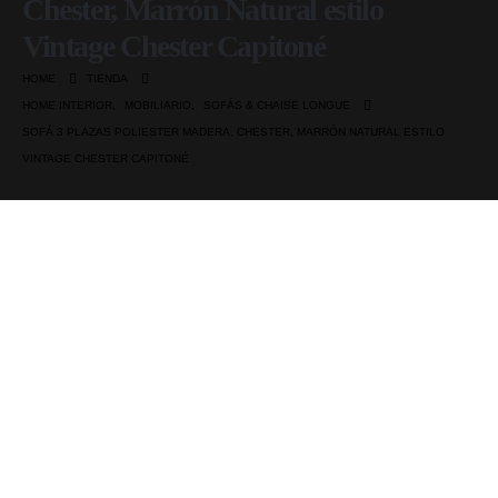
Chester, Marrón Natural estilo
Vintage Chester Capitoné
HOME
TIENDA
HOME INTERIOR
,
MOBILIARIO
,
SOFÁS & CHAISE LONGUE
SOFÁ 3 PLAZAS POLIESTER MADERA, CHESTER, MARRÓN NATURAL ESTILO
VINTAGE CHESTER CAPITONÉ