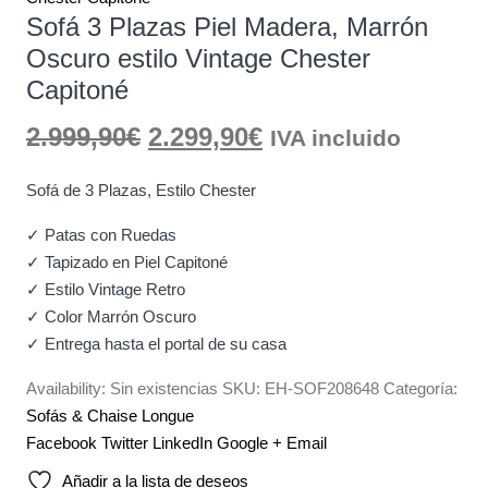
Sofá 3 Plazas Piel Madera, Marrón
Oscuro estilo Vintage Chester
Capitoné
El
El
2.999,90
€
2.299,90
€
IVA incluido
precio
precio
Sofá de 3 Plazas, Estilo Chester
original
actual
✓ Patas con Ruedas
✓ Tapizado en Piel Capitoné
era:
es:
✓ Estilo Vintage Retro
2.999,90€.
2.299,90€.
✓ Color Marrón Oscuro
✓ Entrega hasta el portal de su casa
Availability:
Sin existencias
SKU:
EH-SOF208648
Categoría:
Sofás & Chaise Longue
Facebook
Twitter
LinkedIn
Google +
Email
Añadir a la lista de deseos