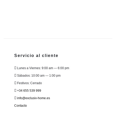
p
el
e
la
p
d
p
Servicio al cliente
Lunes a Viernes: 9:00 am — 6:00 pm
Sábados: 10:00 am — 1:00 pm
Festivos: Cerrado
+34 655 539 999
info@exclusiv-home.es
Contacto