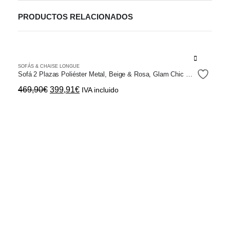
PRODUCTOS RELACIONADOS
Este
SOFÁS & CHAISE LONGUE
producto
Sofá 2 Plazas Poliéster Metal, Beige & Rosa, Glam Chic Moderno Elegante
tiene
El
El
469,90
€
399,91
€
IVA incluido
múltiples
precio
precio
variantes.
original
actual
Las
era:
es:
opciones
469,90€.
399,91€.
se
pueden
elegir
en
la
página
de