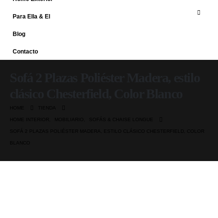
Para Ella & El
Blog
Contacto
Sofá 2 Plazas Poliéster Madera, estilo
clásico Chesterfield, Color Blanco
HOME
TIENDA
HOME INTERIOR
,
MOBILIARIO
,
SOFÁS & CHAISE LONGUE
SOFÁ 2 PLAZAS POLIÉSTER MADERA, ESTILO CLÁSICO CHESTERFIELD, COLOR
BLANCO