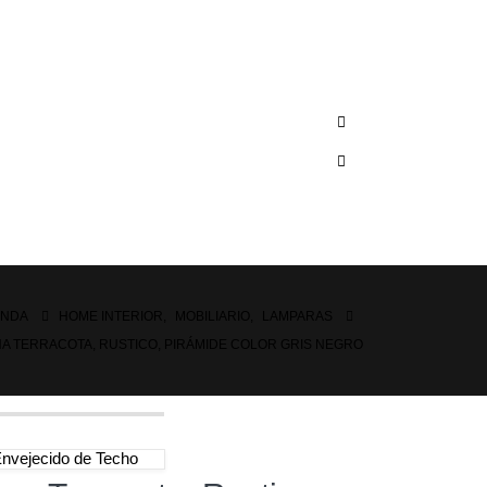
ENDA
HOME INTERIOR
,
MOBILIARIO
,
LAMPARAS
A TERRACOTA, RUSTICO, PIRÁMIDE COLOR GRIS NEGRO
nvejecido de Techo