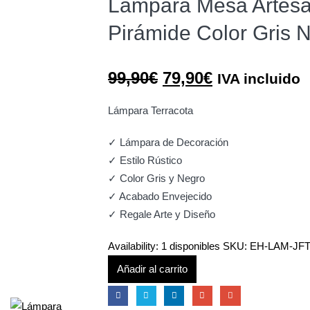
Lámpara Mesa Artesan
Pirámide Color Gris 
El
El
99,90
€
79,90
€
IVA incluido
precio
precio
original
actual
Lámpara Terracota
era:
es:
✓ Lámpara de Decoración
99,90€.
79,90€.
✓ Estilo Rústico
✓ Color Gris y Negro
✓ Acabado Envejecido
✓ Regale Arte y Diseño
Availability:
1 disponibles
SKU:
EH-LAM-JFT
Añadir al carrito