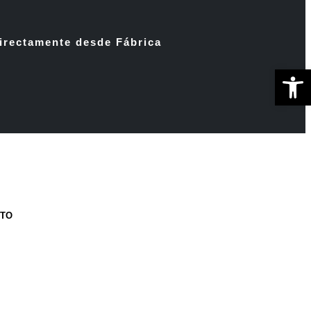
irectamente desde Fábrica
Ab
CTO