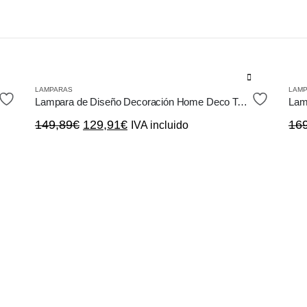
LAMPARAS
LAM
Lampara de Diseño Decoración Home Deco Techo Metal
El
El
149,89
€
129,91
€
16
IVA incluido
precio
precio
original
actual
era:
es:
149,89€.
129,91€.