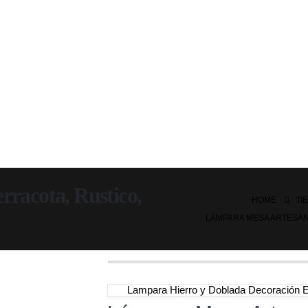
racota, Rustico,
HOME
TI
LÁMPARA MESA ARTESAN
Lampara Hierro y Doblada Decoración E