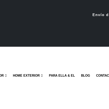
Envío d
OR
HOME EXTERIOR
PARA ELLA & EL
BLOG
CONTA