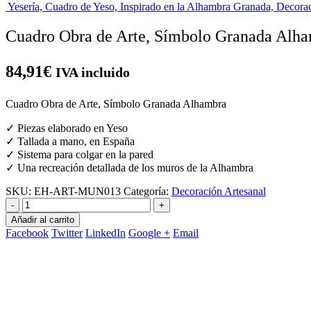
Yesería, Cuadro de Yeso, Inspirado en la Alhambra Granada, Decorac
Cuadro Obra de Arte, Símbolo Granada Alh
84,91
€
IVA incluido
Cuadro Obra de Arte, Símbolo Granada Alhambra
✓ Piezas elaborado en Yeso
✓ Tallada a mano, en España
✓ Sistema para colgar en la pared
✓ Una recreación detallada de los muros de la Alhambra
SKU:
EH-ART-MUN013
Categoría:
Decoración Artesanal
-
+
Añadir al carrito
Facebook
Twitter
LinkedIn
Google +
Email