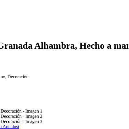
 Granada Alhambra, Hecho a man
ano, Decoración
n Andalusí