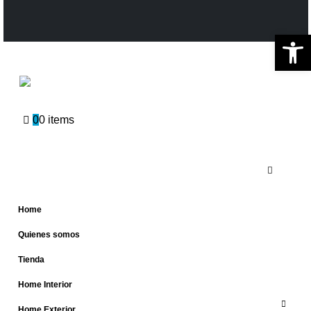
Ab
0
0 items
Home
Quienes somos
Tienda
Home Interior
Home Exterior