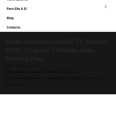
Para Ella & El
Blog
Contacto
Buffet Aparador Mueble TV Madera
MDF, 3 Cajones 2 Puertas, estilo
Scandi Urban
HOME
TIENDA
HOME INTERIOR
,
MOBILIARIO
,
BUFFET & MUEBLE-TV
BUFFET APARADOR MUEBLE TV MADERA MDF, 3 CAJONES 2 PUERTAS, ESTILO
SCANDI URBAN