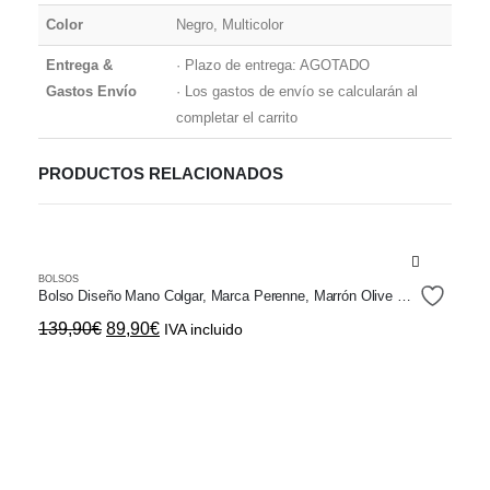
Color
Negro, Multicolor
Entrega &
· Plazo de entrega: AGOTADO
Gastos Envío
· Los gastos de envío se calcularán al
completar el carrito
PRODUCTOS RELACIONADOS
BOLSOS
Bolso Diseño Mano Colgar, Marca Perenne, Marrón Olive Naranja
El
El
139,90
€
89,90
€
IVA incluido
precio
precio
original
actual
era:
es:
139,90€.
89,90€.