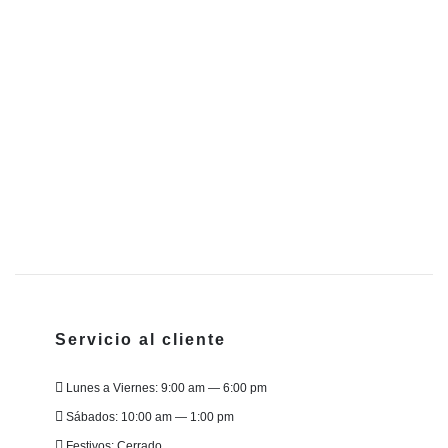
E
B
p
ti
1
mú
va
L
o
s
p
el
e
Servicio al cliente
la
p
Lunes a Viernes: 9:00 am — 6:00 pm
d
p
Sábados: 10:00 am — 1:00 pm
Festivos: Cerrado