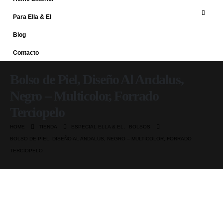
Para Ella & El
Blog
Contacto
Bolso de Piel, Diseño Al Andalus,
Negro – Multicolor, Forrado
Terciopelo
HOME
TIENDA
ESPECIAL ELLA & EL
,
BOLSOS
BOLSO DE PIEL, DISEÑO AL ANDALUS, NEGRO – MULTICOLOR, FORRADO
TERCIOPELO