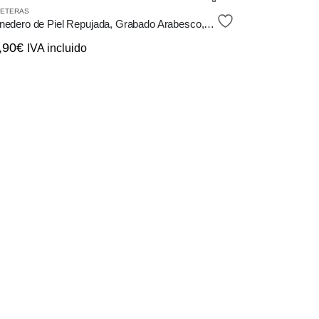
e
LETERAS
ducto
Monedero de Piel Repujada, Grabado Arabesco, Redondo, distintos colores
ne
,90
€
IVA incluido
tiples
iantes.
s
iones
eden
gir
ina
ducto