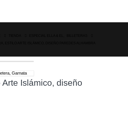
E
TIENDA
ESPECIAL ELLA & EL
,
BILLETERAS
A, ESTILO ARTE ISLÁMICO, DISEÑO PAREDES ALHAMBRA
letera, Garnata
o Arte Islámico, diseño