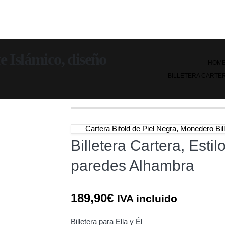
te Islámico, diseño
HOM
BILLETERA CARTER
Cartera Bifold de Piel Negra, Monedero Bil
Billetera Cartera, Estil
paredes Alhambra
189,90
€
IVA incluido
Billetera para Ella y Él