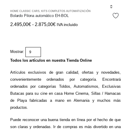
295,00€
producto
se
Este
hasta
HOME CLASSIC CARS
,
KITS COMPLETOS AUTOMATIZACIÓN
pueden
producto
Bolardo Pilona automático EH-BOL
419,00€
elegir
tiene
Rango
2.495,00
€
-
2.875,00
€
IVA incluido
en
múltiples
de
la
variantes.
precios:
página
Las
desde
de
opciones
Mostrar:
2.495,00€
producto
se
hasta
Todos los artículos en nuestra Tienda Online
pueden
2.875,00€
elegir
Artículos exclusivos de gran calidad, ofertas y novedades,
en
convenientemente ordenados por categoría. Encontrará
la
ordenados por categorías Toldos, Automatismos, Exclusivas
página
Butacas para su cine en casa Home Cinema, Sillas / Hamacas
de
de Playa fabricadas a mano en Alemania y muchos más
producto
productos.
Puede reconocer una buena tienda en línea por el hecho de que
son claras y ordenadas. Ir de compras es más divertido en una