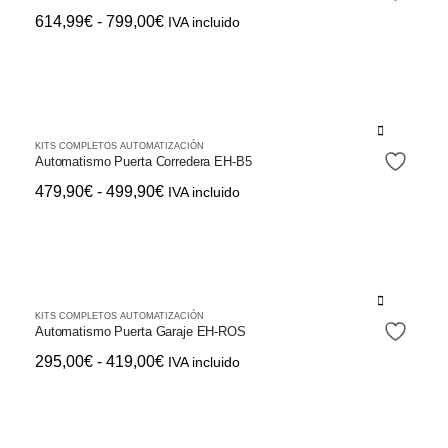
tiene
Rango
614,99
€
-
799,00
€
IVA incluido
múltiples
de
variantes.
precios:
Las
desde
opciones
614,99€
se
Este
hasta
KITS COMPLETOS AUTOMATIZACIÓN
pueden
producto
Automatismo Puerta Corredera EH-B5
799,00€
elegir
tiene
Rango
479,90
€
-
499,90
€
IVA incluido
en
múltiples
de
la
variantes.
precios:
página
Las
desde
de
opciones
479,90€
producto
se
Este
hasta
KITS COMPLETOS AUTOMATIZACIÓN
pueden
producto
Automatismo Puerta Garaje EH-ROS
499,90€
elegir
tiene
Rango
295,00
€
-
419,00
€
IVA incluido
en
múltiples
de
la
variantes.
precios:
página
Las
desde
de
opciones