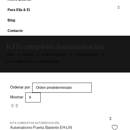
Para Ella & El
Blog
Contacto
KITs completos Automatización
HOME
TIENDA
HOME EXTERIOR
AUTOMATISMOS
KITS COMPLETOS AUTOMATIZACIÓN
Ordenar por:
Mostrar:
Este
KITS COMPLETOS AUTOMATIZACIÓN
producto
Automatismo Puerta Batiente EH-LIN