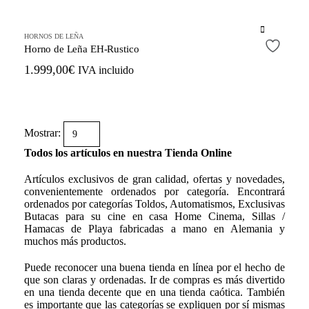
pueden
1.999,00€
elegir
hasta
en
HORNOS DE LEÑA
2.398,99€
la
Horno de Leña EH-Rustico
página
1.999,00
€
IVA incluido
de
producto
Mostrar:
Todos los artículos en nuestra Tienda Online
Artículos exclusivos de gran calidad, ofertas y novedades,
convenientemente ordenados por categoría. Encontrará
ordenados por categorías Toldos, Automatismos, Exclusivas
Butacas para su cine en casa Home Cinema, Sillas /
Hamacas de Playa fabricadas a mano en Alemania y
muchos más productos.
Puede reconocer una buena tienda en línea por el hecho de
que son claras y ordenadas. Ir de compras es más divertido
en una tienda decente que en una tienda caótica. También
es importante que las categorías se expliquen por sí mismas