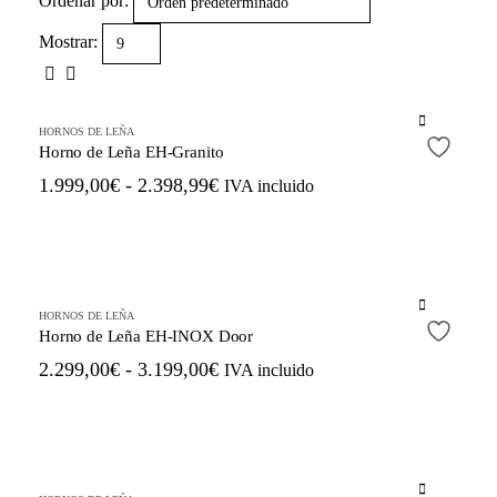
Ordenar por:
Mostrar:
Este
producto
HORNOS DE LEÑA
tiene
Horno de Leña EH-Granito
múltiples
Rango
1.999,00
€
-
2.398,99
€
IVA incluido
variantes.
de
Las
precios:
opciones
se
desde
pueden
1.999,00€
elegir
Este
hasta
en
producto
HORNOS DE LEÑA
2.398,99€
la
tiene
Horno de Leña EH-INOX Door
página
múltiples
Rango
2.299,00
€
-
3.199,00
€
IVA incluido
de
variantes.
de
producto
Las
precios:
opciones
se
desde
pueden
2.299,00€
elegir
Este
hasta
en