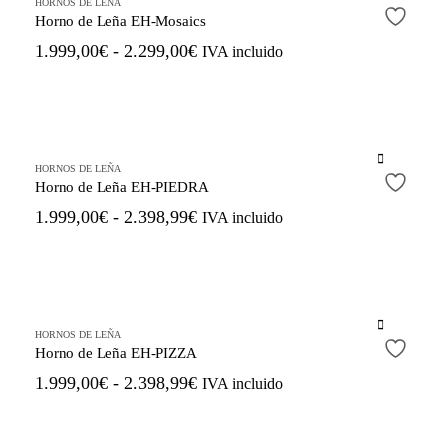
producto
HORNOS DE LEÑA
3.199,00€
la
tiene
Horno de Leña EH-Mosaics
página
múltiples
Rango
1.999,00
€
-
2.299,00
€
IVA incluido
de
variantes.
de
producto
Las
precios:
opciones
se
desde
pueden
1.999,00€
elegir
Este
hasta
en
producto
HORNOS DE LEÑA
2.299,00€
la
tiene
Horno de Leña EH-PIEDRA
página
múltiples
Rango
1.999,00
€
-
2.398,99
€
IVA incluido
de
variantes.
de
producto
Las
precios:
opciones
se
desde
pueden
1.999,00€
elegir
Este
hasta
en
producto
HORNOS DE LEÑA
2.398,99€
la
tiene
Horno de Leña EH-PIZZA
página
múltiples
Rango
1.999,00
€
-
2.398,99
€
IVA incluido
de
variantes.
de
producto
Las
precios:
opciones
se
desde